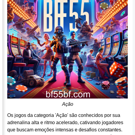
Ação
Os jogos da categoria 'Ação' são conhecidos por sua
adrenalina alta e ritmo acelerado, cativando jogadores
que buscam emoções intensas e desafios constantes.