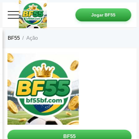
Jogar BF55
BF55
Ação
BF55