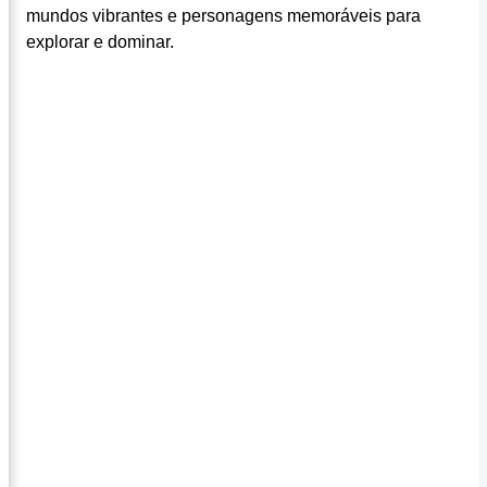
mundos vibrantes e personagens memoráveis para
explorar e dominar.