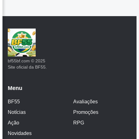
bf55bf.com © 2025
Site oficial da BF55.
Menu
BF55
Avaliações
Notícias
Promoções
Ação
RPG
Novidades