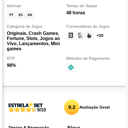
Idiomas
Tempo de Saque
48 horas
PT
ES
EN
Categoria de Jogos
Fornecedores de Jogos
Originais, Crash Games,
+20
Fortune, Slots, Jogos ao
Vivo, Lançamentos, Mini
games
RTP
Métodos de Pagamento
98%
Avaliação geral Ação
9.2
Avaliação Geral
9/10
Design & Navegação
Bônus