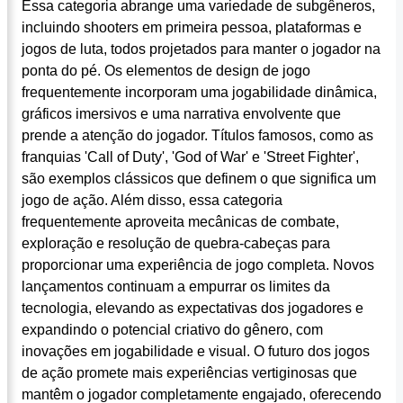
Essa categoria abrange uma variedade de subgêneros,
incluindo shooters em primeira pessoa, plataformas e
jogos de luta, todos projetados para manter o jogador na
ponta do pé. Os elementos de design de jogo
frequentemente incorporam uma jogabilidade dinâmica,
gráficos imersivos e uma narrativa envolvente que
prende a atenção do jogador. Títulos famosos, como as
franquias 'Call of Duty', 'God of War' e 'Street Fighter',
são exemplos clássicos que definem o que significa um
jogo de ação. Além disso, essa categoria
frequentemente aproveita mecânicas de combate,
exploração e resolução de quebra-cabeças para
proporcionar uma experiência de jogo completa. Novos
lançamentos continuam a empurrar os limites da
tecnologia, elevando as expectativas dos jogadores e
expandindo o potencial criativo do gênero, com
inovações em jogabilidade e visual. O futuro dos jogos
de ação promete mais experiências vertiginosas que
mantêm o jogador completamente engajado, oferecendo