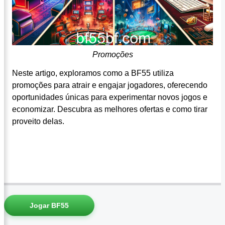
Promoções
Neste artigo, exploramos como a BF55 utiliza
promoções para atrair e engajar jogadores, oferecendo
oportunidades únicas para experimentar novos jogos e
economizar. Descubra as melhores ofertas e como tirar
proveito delas.
Jogar BF55